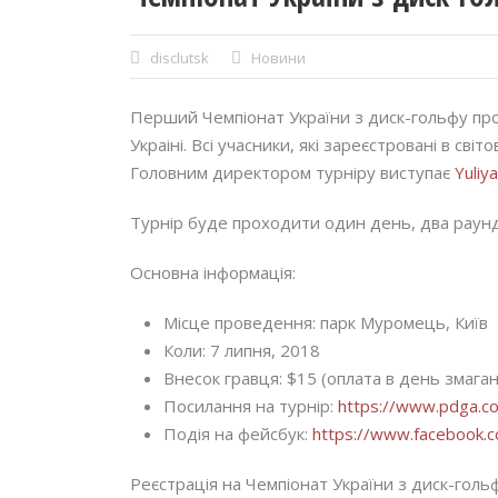
disclutsk
Новини
Перший Чемпіонат України з диск-гольфу про
Украіні. Всі учасники, які зареєстровані в сві
Головним директором турніру виступає
Yuliy
Турнір буде проходити один день, два раунд
Основна інформація:
Місце проведення: парк Муромець, Київ
Коли: 7 липня, 2018
Внесок гравця: $15 (оплата в день змага
Посилання на турнір:
https://www.pdga.c
Подія на фейсбук:
https://www.facebook
Реєстрація на Чемпіонат України з диск-голь