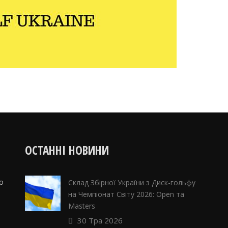
ОСТАННІ НОВИНИ
о
Склад Збірної України з Диск-гольфу
на Чемпіонат Світу 2026: Open та
Masters
30 Тра 2026