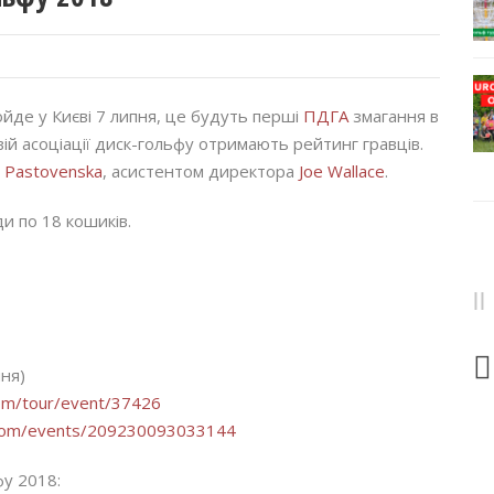
йде у Києві 7 липня, це будуть перші
ПДГА
змагання в
товій асоціації диск-гольфу отримають рейтинг гравців.
a Pastovenska
, асистентом директора
Joe Wallace
.
и по 18 кошиків.
ння)
om/tour/event/37426
.com/events/209230093033144
фу 2018: