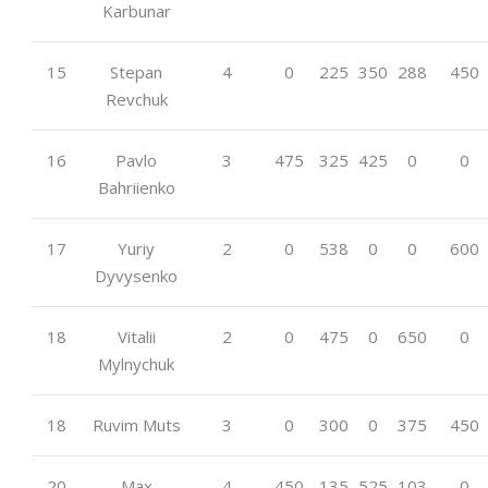
Karbunar
15
Stepan
4
0
225
350
288
450
Revchuk
16
Pavlo
3
475
325
425
0
0
Bahriienko
17
Yuriy
2
0
538
0
0
600
Dyvysenko
18
Vitalii
2
0
475
0
650
0
Mylnychuk
18
Ruvim Muts
3
0
300
0
375
450
20
Max
4
450
135
525
103
0