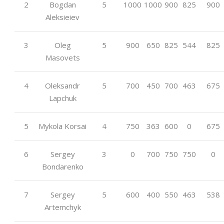
2
Bogdan
5
1000
1000
900
825
900
Aleksieiev
3
Oleg
5
900
650
825
544
825
Masovets
4
Oleksandr
5
700
450
700
463
675
Lapchuk
5
Mykola Korsai
4
750
363
600
0
675
6
Sergey
3
0
700
750
750
0
Bondarenko
7
Sergey
5
600
400
550
463
538
Artemchyk