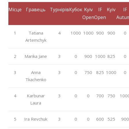
Місце
Гравець
Турнірів
Кубок
Kyiv
IF
Kyiv
IF
Open
Open
Autu
1
Tatiana
4
1000
1000
900
900
0
Artemchyk
2
Marika Jane
3
0
900
1000
825
0
3
Anna
3
0
750
825
1000
0
Tkachenko
4
Karbunar
3
0
0
700
750
100
Laura
5
Ira Revchuk
3
0
0
600
525
900