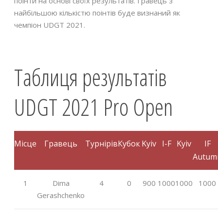
поінти на основі своїх результатів. Гравець з
найбільшою кількістю поінтів буде визнаний як
чемпіон UDGT 2021.
Таблиця результатів
UDGT 2021 Pro Open
Місце
Гравець
Турнірів
Кубок
Kyiv
I-F
Kyiv
IF
Autum
1
Dima
4
0
900
1000
1000
1000
Gerashchenko