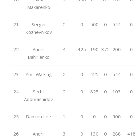
Makarenko
21
Sergei
2
0
500
0
544
0
Kozhevnikov
22
Andrii
4
425
190
375
200
0
Bahriienko
23
Yurii Walking
2
0
425
0
544
0
24
Serhii
2
0
825
0
103
0
Abdurashidov
25
Damien Lee
1
0
0
0
900
0
26
Andrii
3
0
130
0
288
418