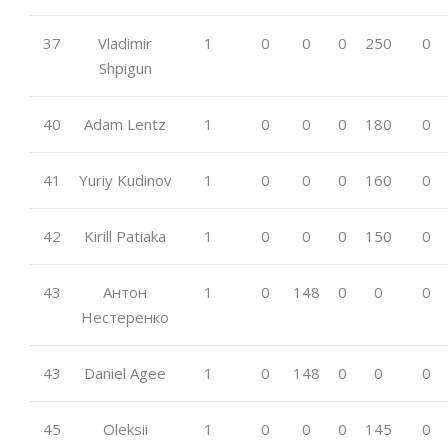
37
Vladimir
1
0
0
0
250
0
Shpigun
40
Adam Lentz
1
0
0
0
180
0
41
Yuriy Kudinov
1
0
0
0
160
0
42
Kirill Patiaka
1
0
0
0
150
0
43
Антон
1
0
148
0
0
0
Нестеренко
43
Daniel Agee
1
0
148
0
0
0
45
Oleksii
1
0
0
0
145
0