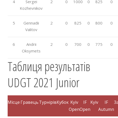
4
Sergei
2
0
1000
0
825
0
Kozhevnikov
5
Gennadii
2
0
825
0
800
0
Valitov
6
Andrii
2
0
700
0
775
0
Oksymets
Таблиця результатів
UDGT 2021 Junior
Місце
Гравець
Турнірів
Кубок
Kyiv
IF
Kyiv
IF
З
Open
Open
Autumn