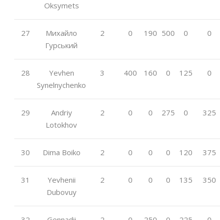
Oksymets
27
Михайло
2
0
190
500
0
0
Гурський
28
Yevhen
3
400
160
0
125
0
Synelnychenko
29
Andriy
2
0
0
275
0
325
Lotokhov
30
Dima Boiko
2
0
0
0
120
375
31
Yevhenii
2
0
0
0
135
350
Dubovuy
32
Gennadii
2
0
250
0
225
0