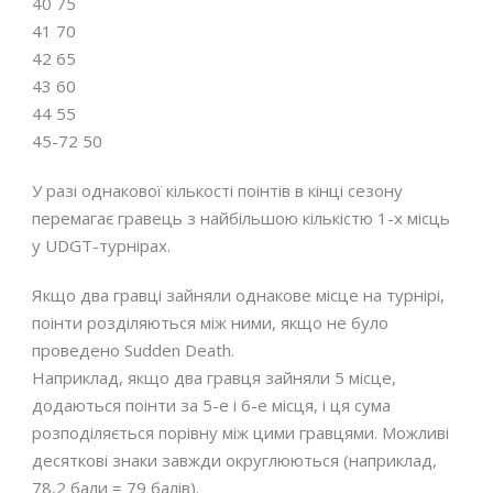
40 75
41 70
42 65
43 60
44 55
45-72 50
У разі однакової кількості поінтів в кінці сезону
перемагає гравець з найбільшою кількістю 1-х місць
у UDGT-турнірах.
Якщо два гравці зайняли однакове місце на турнірі,
поінти розділяються між ними, якщо не було
проведено Sudden Death.
Наприклад, якщо два гравця зайняли 5 місце,
додаються поінти за 5-е і 6-е місця, і ця сума
розподіляється порівну між цими гравцями. Можливі
десяткові знаки завжди округлюються (наприклад,
78,2 бали = 79 балів).