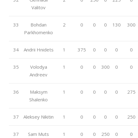
Valitov
33
Bohdan
2
0
0
0
130
300
Parkhomenko
34
Andrii Hnidets
1
375
0
0
0
0
35
Volodya
1
0
0
300
0
0
Andreev
36
Maksym
1
0
0
0
0
275
Shalenko
37
Aleksey Nikitin
1
0
0
0
0
250
37
Sam Muts
1
0
0
250
0
0