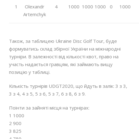
1
Olexandr
4
1000
1000
1000
0
1000
Artemchyk
Також, за таблицею Ukraine Disc Golf Tour, буде
формуватись склад збірної України на міжнародні
турніри. В залежності від кількості квот, право на
участь надається гравцям, які займають вищу
позицію у таблиці.
Кількість турнірів UDGT2020, що йдуть в залік: 3 з 3,
3 з 4, 4 з 5, 5 з 6, 5 з 7, 6 з 8, 6 з 9.
Поінти за зайняті місця на турнірах:
1 1000
2 900
3 825
4 750