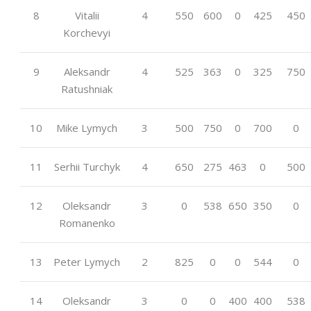
8
Vitalii
4
550
600
0
425
450
Korchevyi
9
Aleksandr
4
525
363
0
325
750
Ratushniak
10
Mike Lymych
3
500
750
0
700
0
11
Serhii Turchyk
4
650
275
463
0
500
12
Oleksandr
3
0
538
650
350
0
Romanenko
13
Peter Lymych
2
825
0
0
544
0
14
Oleksandr
3
0
0
400
400
538