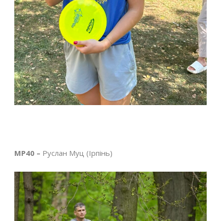
MP40 –
Руслан Муц (Ірпінь)