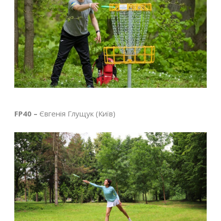
FP40 –
Євгенія Глущук (Київ)