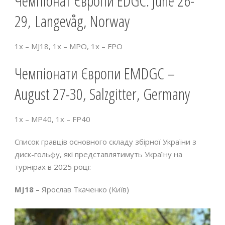
Чемпіонат Європи EDGC: June 26-
29, Langevåg, Norway
1х – MJ18, 1х – MPO, 1х – FPO
Чемпіонати Європи EMDGC –
August 27-30, Salzgitter, Germany
1х – MP40, 1х – FP40
Список гравців основного складу збірної України з
диск-гольфу, які представлятимуть Україну на
турнірах в 2025 році:
MJ18 –
Ярослав Ткаченко (Київ)