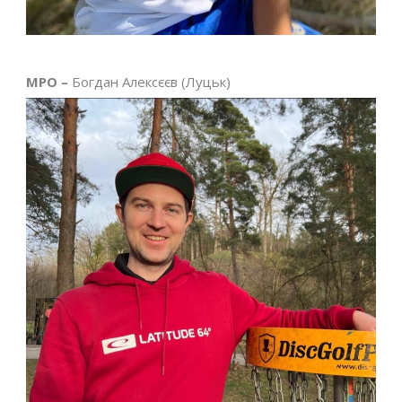
MPO –
Богдан Алексєєв (Луцьк)