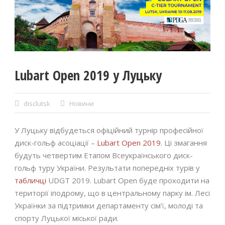
Lubart Open 2019 у Луцьку
disclutsk
Новини
У Луцьку відбудеться офіційний турнір професійної
диск-гольф асоціації –
Lubart Open 2019
. Ці змагання
будуть четвертим Етапом Всеукраїнського диск-
гольф туру України. Результати попередніх турів у
табличці
UDGT 2019. Lubart Open буде проходити на
території іподрому, що в центральному парку ім. Лесі
Українки за підтримки департаменту сім’ї, молоді та
спорту Луцької міської ради.