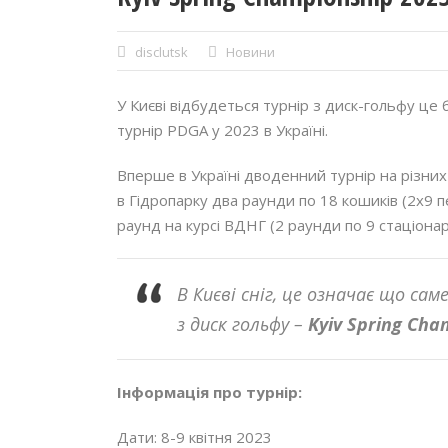
disclutsk
Новини
У Києві відбудеться турнір з диск-гольфу це
турнір PDGA у 2023 в Україні.
Вперше в Україні дводенний турнір на різних 
в Гідропарку два раунди по 18 кошиків (2х9 п
раунд на курсі ВДНГ (2 раунди по 9 стаціонар
В Києві сніг, це означає що сам
з диск гольфу –
Kyiv Spring Cha
Інформація про турнір:
Дати: 8-9 квітня 2023