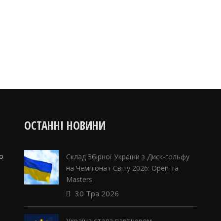
ОСТАННІ НОВИНИ
о
Склад Збірної України з Диск-гольфу
на Чемпіонат Світу 2026: Open та
Masters
30 Тра 2026
Україна стала партнером