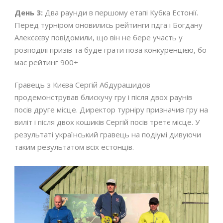
День 3:
Два раунди в першому етапі Кубка Естонії.
Перед турніром оновились рейтинги пдга і Богдану
Алексєєву повідомили, що він не бере участь у
розподілі призів та буде грати поза конкуренцією, бо
має рейтинг 900+
Гравець з Києва Сергій Абдурашидов
продемонстрував блискучу гру і після двох раунів
посів друге місце. Директор турніру призначив гру на
виліт і після двох кошиків Сергій посів третє місце. У
результаті український гравець на подіумі дивуючи
таким результатом всіх естонців.