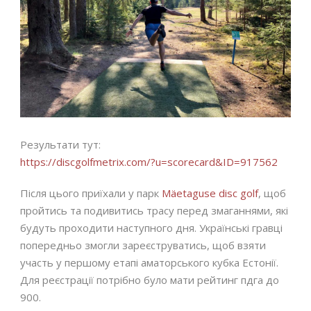
Результати тут:
https://discgolfmetrix.com/?u=scorecard&ID=917562
Після цього приїхали у парк
Mäetaguse disc golf
, щоб
пройтись та подивитись трасу перед змаганнями, які
будуть проходити наступного дня. Українські гравці
попередньо змогли зареєструватись, щоб взяти
участь у першому етапі аматорського кубка Естонії.
Для реєстрації потрібно було мати рейтинг пдга до
900.