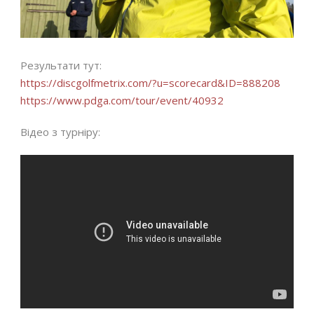
Результати тут:
https://discgolfmetrix.com/?u=scorecard&ID=888208
https://www.pdga.com/tour/event/40932
Відео з турніру: