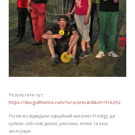
Результати тут:
https://discgolfmetrix.com/?u=scorecard&ID=916292
Потім всі відвідали офіційний магазин Prodigy де
купили собі нові диски, рюкзаки, кепки та інші
аксесуари.