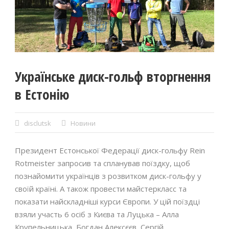
Українське диск-гольф вторгнення
в Естонію
disclutsk
Новини
Президент Естонської Федерації диск-гольфу Rein
Rotmeister запросив та спланував поїздку, щоб
познайомити українців з розвитком диск-гольфу у
своїй країні. А також провести майстеркласс та
показати найскладніші курси Європи. У цій поїздці
взяли участь 6 осіб з Києва та Луцька – Алла
Крупельницька, Богдан Алексєєв, Сергій