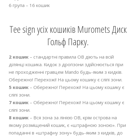
6 група – 16 кошик
Tee sign усіх кошиків Muromets Диск
Гольф Парку.
2 кошик
– стандартні правила OВ діють на всій
ділянці кошика. Кидок з дропзони здійснюється при
не проходженні гравцем Mando будь-яким з кидків.
Обережно! Перехожі! На цьому кошику є сліпі зони.
5 кошик
– Обережно! Перехожі! На цьому кошику є
сліпі зони.
7 кошик
– Обережно! Перехожі! На цьому кошику є
сліпі зони.
8 кошик
– Вся зона за лінією OB, крім острова на
якому розміщений кошик, є «штрафною зоною». При
попаданні в «штрафну зону» будь-яким з кидків, до