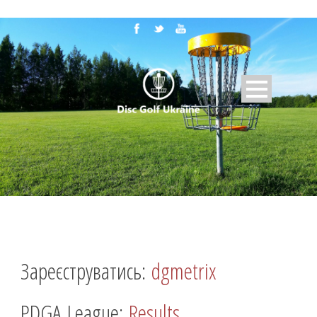
Зареєструватись:
dgmetrix
PDGA League:
Results