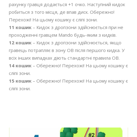
рахунку гравця додається +1 очко. Наступний кидок
робиться з того місця, де впав диск. Обережно!
Перехожі! На цьому кошику є сліпі зони.
11 кошик
– Кидок з дропзони здійснюється при не
проходженні гравцем Mando будь-яким з кидків.
12 кошик
– Кидок з дропзони здійснюється, якщо
гравець потрапляє в зону OB після першого кидка. У
всіх інших випадках діють стандартні правила OB.
14 кошик
– Обережно! Перехожі! На цьому кошику є
сліпі зони.
15 кошик
– Обережно! Перехожі! На цьому кошику є
сліпі зони.